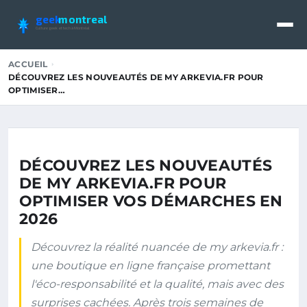
geek
montreal
Culture geek et tech à Montréal
ACCUEIL
DÉCOUVREZ LES NOUVEAUTÉS DE MY ARKEVIA.FR POUR
OPTIMISER…
DÉCOUVREZ LES NOUVEAUTÉS
DE MY ARKEVIA.FR POUR
OPTIMISER VOS DÉMARCHES EN
2026
Découvrez la réalité nuancée de my arkevia.fr :
une boutique en ligne française promettant
l'éco-responsabilité et la qualité, mais avec des
surprises cachées. Après trois semaines de