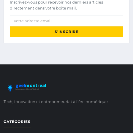
Inscrivez-vous pour recevoir nos derniers articles
directement dans votre boîte mail.
Votre adresse email
S'INSCRIRE
geek
montreal
Culture geek et tech à Montréal
Tech, innovation et entrepreneuriat à l'ère numérique
CATÉGORIES