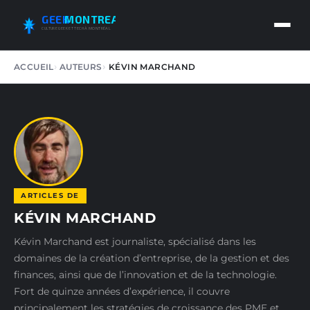
GEEK
MONTREAL
CULTURE GEEK ET TECH À MONTRÉAL
ACCUEIL
AUTEURS
KÉVIN MARCHAND
ARTICLES DE
KÉVIN MARCHAND
Kévin Marchand est journaliste, spécialisé dans les
domaines de la création d’entreprise, de la gestion et des
finances, ainsi que de l’innovation et de la technologie.
Fort de quinze années d’expérience, il couvre
principalement les stratégies de croissance des PME et