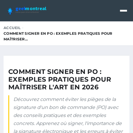
geek
montreal
Culture geek et tech à Montréal
ACCUEIL
COMMENT SIGNER EN PO : EXEMPLES PRATIQUES POUR
MAÎTRISER…
COMMENT SIGNER EN PO :
EXEMPLES PRATIQUES POUR
MAÎTRISER L'ART EN 2026
Découvrez comment éviter les pièges de la
signature d'un bon de commande (PO) avec
des conseils pratiques et des exemples
concrets. Apprenez où signer, l'importance de
la signature électronique et les erreurs à éviter