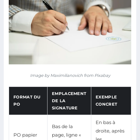
Image by Maximilianovich from Pixabay
EMPLACEMENT
FORMAT DU
EXEMPLE
DE LA
PO
CONCRET
SIGNATURE
En bas à
Bas de la
droite, après
PO papier
page, ligne «
les