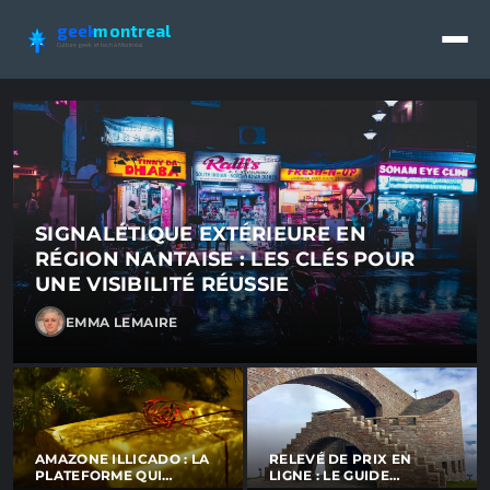
GM Business - Tech, innovat
geek
montreal
Culture geek et tech à Montréal
SIGNALÉTIQUE EXTÉRIEURE EN
RÉGION NANTAISE : LES CLÉS POUR
UNE VISIBILITÉ RÉUSSIE
EMMA LEMAIRE
AMAZONE ILLICADO : LA
RELEVÉ DE PRIX EN
PLATEFORME QUI
LIGNE : LE GUIDE