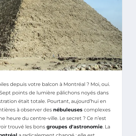
les depuis votre balcon à Montréal ? Moi, oui.
t. Sept points de lumière pâlichons noyés dans
tration était totale. Pourtant, aujourd’hui en
ntières à observer des
nébuleuses
complexes
ne heure du centre-ville. Le secret ? Ce n’est
voir trouvé les bons
groupes d'astronomie
. La
ontréal
a radicalement changé : elle est