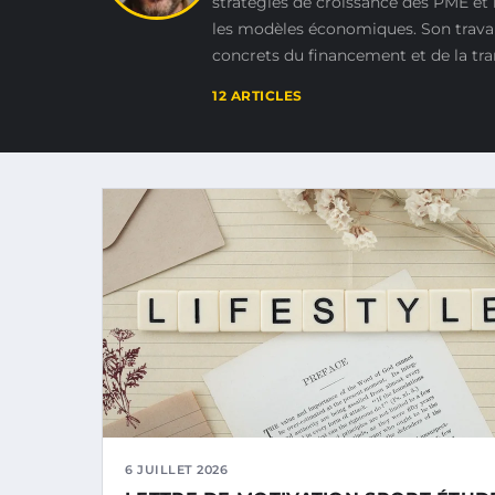
stratégies de croissance des PME et
les modèles économiques. Son travail 
concrets du financement et de la tr
12 ARTICLES
6 JUILLET 2026