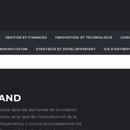
GESTION ET FINANCES
INNOVATION ET TECHNOLOGIE
JURI
OMMUNICATION
STRATÉGIE ET DÉVELOPPEMENT
VIE D'ENTRE
HAND
ialisé dans les domaines de la création
ances, ainsi que de l’innovation et de la
’expérience, il couvre principalement les