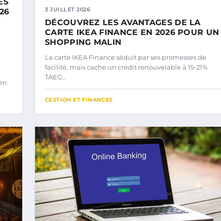
ES
3 JUILLET 2026
26
DÉCOUVREZ LES AVANTAGES DE LA
CARTE IKEA FINANCE EN 2026 POUR UN
SHOPPING MALIN
La carte IKEA Finance séduit par ses promesses de
facilité, mais cache un crédit renouvelable à 15-21%
TAEG…
 en
GESTION ET FINANCES