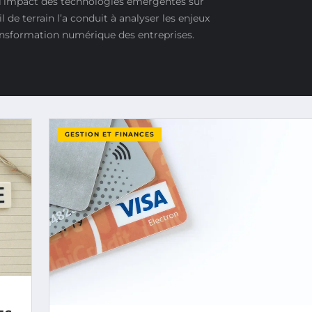
 l’impact des technologies émergentes sur
de terrain l’a conduit à analyser les enjeux
ansformation numérique des entreprises.
GESTION ET FINANCES