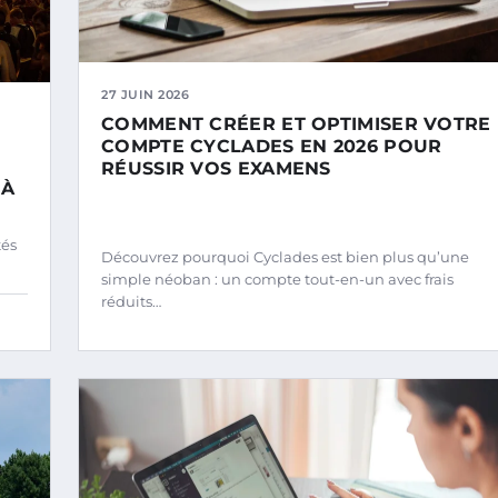
27 JUIN 2026
COMMENT CRÉER ET OPTIMISER VOTRE
COMPTE CYCLADES EN 2026 POUR
RÉUSSIR VOS EXAMENS
 À
tés
Découvrez pourquoi Cyclades est bien plus qu’une
simple néoban : un compte tout-en-un avec frais
réduits…