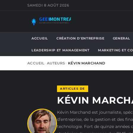
SAMEDI 8 AOÛT 2026
GEEK
MONTREAL
CULTURE GEEK ET TECH À MONTRÉAL
ACCUEIL
CRÉATION D'ENTREPRISE
GENERAL
LEADERSHIP ET MANAGEMENT
MARKETING ET C
ACCUEIL
AUTEURS
KÉVIN MARCHAND
ARTICLES DE
KÉVIN MARC
Kévin Marchand est journaliste, spéc
d’entreprise, de la gestion et des fin
technologie. Fort de quinze années d