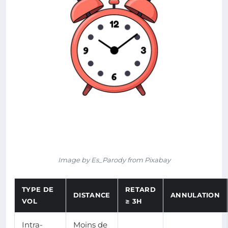
Image by Es_Parody from Pixabay
TYPE DE
RETARD
DISTANCE
ANNULATION
VOL
≥ 3H
Intra-
Moins de