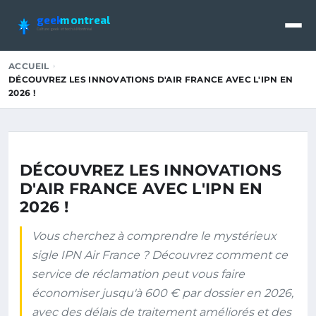
geek
montreal
Culture geek et tech à Montréal
ACCUEIL
DÉCOUVREZ LES INNOVATIONS D'AIR FRANCE AVEC L'IPN EN
2026 !
DÉCOUVREZ LES INNOVATIONS
D'AIR FRANCE AVEC L'IPN EN
2026 !
Vous cherchez à comprendre le mystérieux
sigle IPN Air France ? Découvrez comment ce
service de réclamation peut vous faire
économiser jusqu'à 600 € par dossier en 2026,
avec des délais de traitement améliorés et des