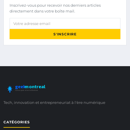
Inscrivez-vous pour recevoir nos derniers articles
directement dans votre boîte mail.
Votre adresse email
S'INSCRIRE
geek
montreal
Culture geek et tech à Montréal
Tech, innovation et entrepreneuriat à l'ère numérique
CATÉGORIES